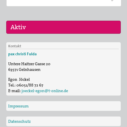
Kontakt
11. Sep 2026
pax christi Fulda
Friedensradwege 2026 in Schweinfurt
Untere Haitzer Gasse 20
08. Nov 2026
63571
Gelnhausen
Ökumenische FriedensDekade
Egon Jöckel
01. Aug 2026
Tel.:
06051/88 72 67
Ökumenische Aktion Wanderfriedenskerze
E-mail:
joeckel-egon@t-online.de
Impressum
Datenschutz